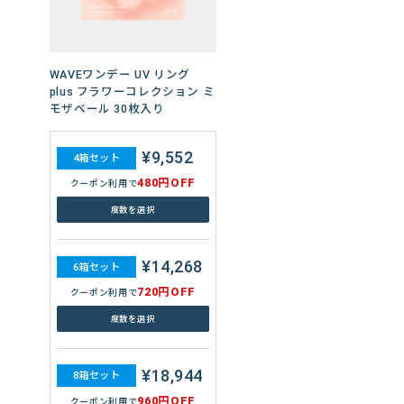
¥7,520
4箱セット
480円OFF
クーポン利用で
WAVEワンデー UV リング
plus フラワーコレクション ミ
度数を選択
モザベール 30枚入り
¥11,280
6箱セット
¥9,552
4箱セット
720円OFF
クーポン利用で
480円OFF
クーポン利用で
度数を選択
度数を選択
¥15,040
8箱セット
¥14,268
6箱セット
960円OFF
クーポン利用で
720円OFF
クーポン利用で
度数を選択
度数を選択
¥18,944
8箱セット
960円OFF
クーポン利用で