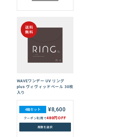
度数を選択
WAVEワンデー エアスリム
plus 60枚入り
¥13,360
WAVEワンデー UV リング
4箱セット
plus ヴィヴィッドベール 30枚
960円OFF
クーポン利用で
入り
度数を選択
¥8,600
4箱セット
¥20,040
480円OFF
6箱セット
クーポン利用で
1,440円OFF
クーポン利用で
度数を選択
度数を選択