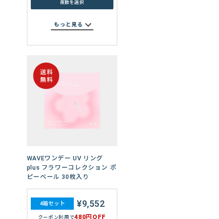
度数を選択
もっと見る
WAVEワンデー プレミアム 30
枚入り
¥7,960
4箱セット
WAVEワンデー UV リング
480円OFF
クーポン利用で
plus フラワーコレクション ポ
ピーベール 30枚入り
度数を選択
¥9,552
4箱セット
¥11,880
6箱セット
480円OFF
クーポン利用で