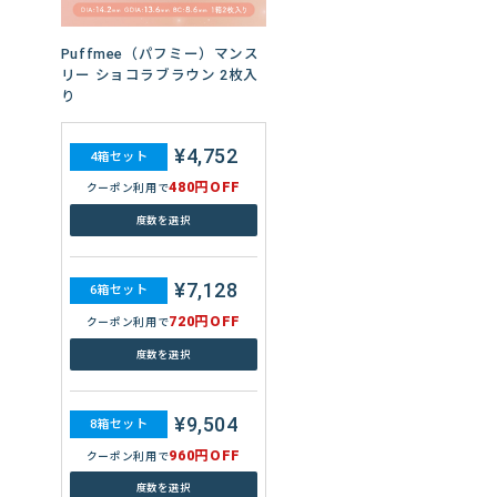
¥6,720
4箱セット
Puffmee（パフミー）マンス
480円OFF
クーポン利用で
リー ショコラブラウン 2枚入
り
度数を選択
¥4,752
4箱セット
¥10,020
6箱セット
480円OFF
クーポン利用で
720円OFF
クーポン利用で
度数を選択
度数を選択
¥7,128
6箱セット
¥13,360
8箱セット
720円OFF
クーポン利用で
960円OFF
クーポン利用で
度数を選択
度数を選択
もっと見る
¥9,504
8箱セット
960円OFF
クーポン利用で
度数を選択