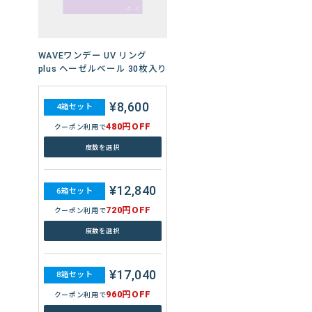
リム plus 60枚入り
¥13,360
4箱セット
WAVEワンデー UV リング
960円OFF
クーポン利用で
plus ヘーゼルベール 30枚入り
度数を選択
¥8,600
4箱セット
¥20,040
480円OFF
6箱セット
クーポン利用で
1,440円OFF
クーポン利用で
度数を選択
度数を選択
¥12,840
6箱セット
¥26,720
720円OFF
8箱セット
クーポン利用で
1,920円OFF
クーポン利用で
度数を選択
度数を選択
¥17,040
8箱セット
もっと見る
960円OFF
クーポン利用で