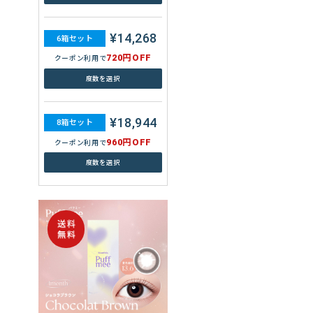
¥13,360
8箱セット
¥14,268
960円OFF
クーポン利用で
6箱セット
720円OFF
度数を選択
クーポン利用で
度数を選択
もっと見る
¥18,944
8箱セット
960円OFF
クーポン利用で
度数を選択
WAVEワンデー ウォータース
リム plus 30枚入り