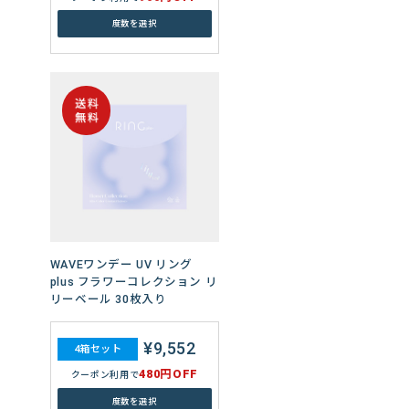
度数を選択
WAVEワンデー エアスリム
plus 30枚入り
¥6,720
4箱セット
480円OFF
クーポン利用で
WAVEワンデー UV リング
度数を選択
plus フラワーコレクション リ
リーベール 30枚入り
¥10,020
6箱セット
¥9,552
720円OFF
クーポン利用で
4箱セット
480円OFF
度数を選択
クーポン利用で
度数を選択