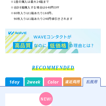
1度の購入は最大24箱まで
合計8箱購入する場合は640円OFF
60枚入りは1箱あたり160円、
90枚入りは1箱あたり240円値引きされます
RECOMMENDED
1day
2week
Color
遠近両用
乱視用