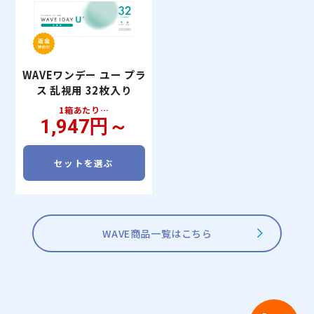
WAVEワンデー ユー プラ
WAVEワンデー プレミア
WAVE 2ウィーク エアス
WAVEワンデー プレミア
ス 乱視用 32枚入り
ム 90枚入り
リム plus
ム 30枚入り
WAVEワンデー UV リング
WAVEワンデー UV リング
30枚あたり…
1箱あたり…
1箱あたり…
30枚あたり…
1,860円～
1,390円～
1,947円～
1,970円～
WAVEワンデー ユー プラ
plus フラワーコレクショ
plus フラワーコレクショ
ス 遠近両用 32枚入り
ン リリーベール 30枚入
ン ミモザベール 30枚入
り
り
1箱あたり…
セットを選ぶ
セットを選ぶ
セットを選ぶ
セットを選ぶ
2,236円～
1箱あたり…
1箱あたり…
2,368円～
2,368円～
セットを選ぶ
セットを選ぶ
セットを選ぶ
WAVE商品一覧はこちら