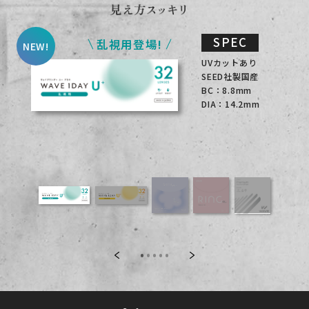
SPEC
乱視用登場!
UVカットあり
SEED社製国産
BC：8.8mm
DIA：14.2mm