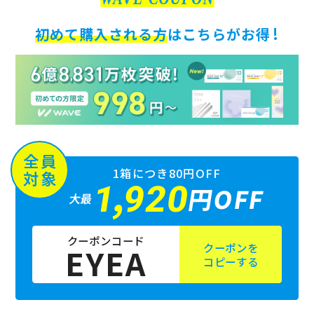
!
初めて購入される方
はこちらがお得
全員
1箱につき80円OFF
対象
,
1
920
円OFF
最大
クーポンコード
クーポンを
EYEA
コピーする