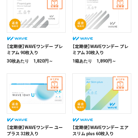
【定期便】WAVEワンデー プレ
【定期便】WAVE 2ウィーク エ
【定期便】ワンデーアキュビュ
【定期便】WAVEワンデー プレ
【定期便】アキュビューオアシ
【定期便】ワンデー アキュビュ
ミアム 90枚入り
アスリム plus
ーモイスト 乱視用
ミアム 30枚入り
ス
ー オアシス 乱視用
30枚あたり 1,820円～
6枚あたり 1,360円～
30枚あたり 2,948円～
1箱あたり 1,890円～
6枚あたり 2,798円～
30枚あたり 4,321円～
【定期便】WAVEワンデー UV リ
【定期便】WAVEワンデー UV リ
ング plus ヴィヴィッドベール
ング plus ナチュラルベール
30枚入り
30枚入り
30枚あたり 2,140円～
30枚あたり 2,140円～
【定期便】WAVEワンデー ユー
【定期便】2ウィークアキュビ
【定期便】アキュビューオアシ
【定期便】WAVEワンデー エア
【定期便】メダリストプラス
【定期便】メダリスト ワンデー
プラス 32枚入り
ュー
ス 乱視用
スリム plus 60枚入り
プラス 乱視用
6枚あたり 1,779円～