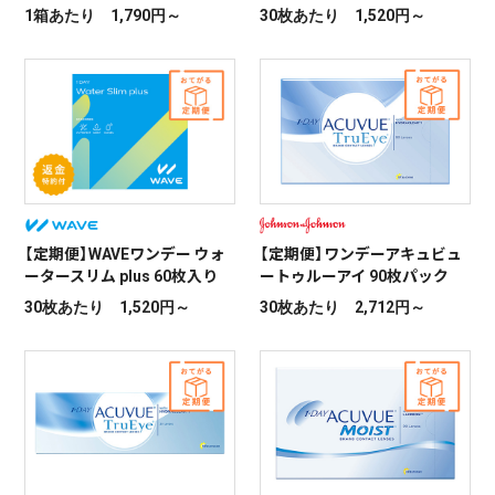
1箱あたり 1,790円～
6枚あたり 2,648円～
6枚あたり 3,084円～
30枚あたり 1,520円～
30枚あたり 2,289円～
【定期便】ワンデーアキュビュ
ーディファインモイスト ヴィ
ヴィッドスタイル
【定期便】WAVEワンデー UV リ
30枚あたり 2,938円～
ング plus ヘーゼルベール 30
枚入り
30枚あたり 2,140円～
【定期便】WAVEワンデー ウォ
【定期便】2WEEKメニコン プレ
【定期便】デイリーズアクア コ
【定期便】ワンデーアキュビュ
【定期便】ワンデーピュア うる
ータースリム plus 60枚入り
ミオ
ンフォートプラス 乱視用
ートゥルーアイ 90枚パック
おいプラス 乱視用
30枚あたり 1,520円～
6枚あたり 2,077円～
30枚あたり 2,690円～
30枚あたり 2,712円～
32枚あたり 2,690円～
【定期便】ワンデーアキュビュ
ーディファインモイスト ナチ
ュラルシャイン