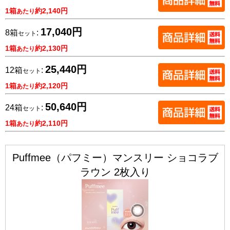
1箱
約2,140円
あたり
17,040円
8箱
:
セット
1箱
約2,130円
あたり
25,440円
12箱
:
セット
1箱
約2,120円
あたり
50,640円
24箱
:
セット
1箱
約2,110円
あたり
Puffmee（パフミー）マンスリー ショコラブ
ラウン 2枚入り