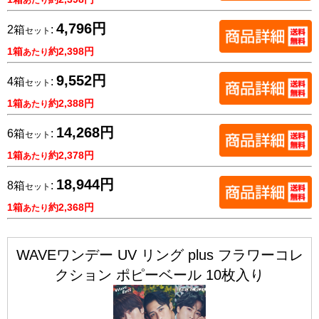
4,796円
2箱
:
セット
1箱
約2,398円
あたり
9,552円
4箱
:
セット
1箱
約2,388円
あたり
14,268円
6箱
:
セット
1箱
約2,378円
あたり
18,944円
8箱
:
セット
1箱
約2,368円
あたり
WAVEワンデー UV リング plus フラワーコレ
クション ポピーベール 10枚入り