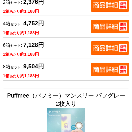
2,376円
2箱
:
セット
1箱
約1,188円
あたり
4,752円
4箱
:
セット
1箱
約1,188円
あたり
7,128円
6箱
:
セット
1箱
約1,188円
あたり
9,504円
8箱
:
セット
1箱
約1,188円
あたり
Puffmee（パフミー）マンスリー パフグレー
2枚入り