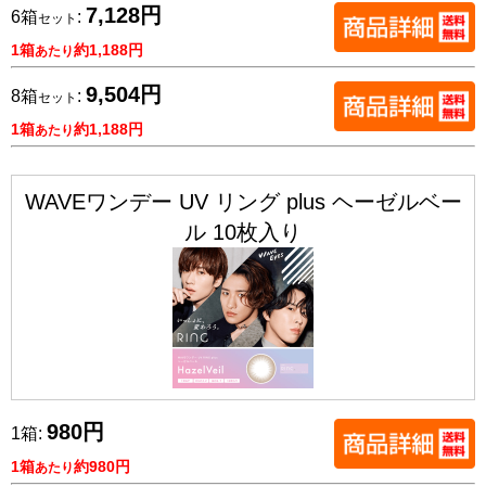
7,128円
6箱
:
セット
1箱
約1,188円
あたり
9,504円
8箱
:
セット
1箱
約1,188円
あたり
WAVEワンデー UV リング plus ヘーゼルベー
ル 10枚入り
980円
1箱:
1箱
約980円
あたり