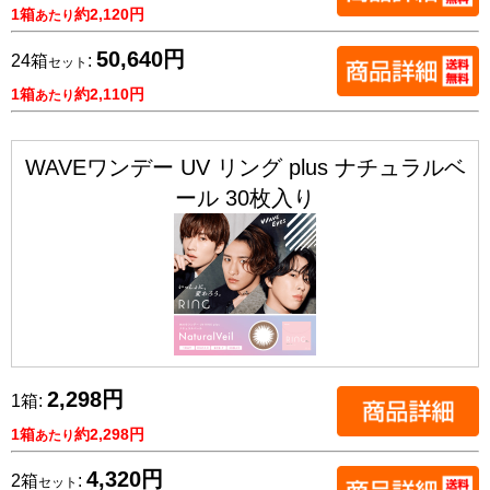
1箱
約2,120円
あたり
50,640円
24箱
:
セット
1箱
約2,110円
あたり
WAVEワンデー UV リング plus ナチュラルベ
ール 30枚入り
2,298円
1箱:
1箱
約2,298円
あたり
4,320円
2箱
:
セット