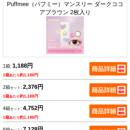
Puffmee（パフミー）マンスリー ダークココ
アブラウン 2枚入り
1,188円
1箱:
1箱
約1,188円
あたり
2,376円
2箱
:
セット
1箱
約1,188円
あたり
4,752円
4箱
:
セット
1箱
約1,188円
あたり
7,128円
6箱
:
セット