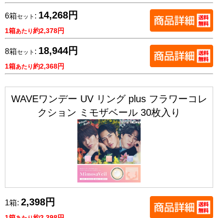
14,268円
6箱
:
セット
1箱
約2,378円
あたり
18,944円
8箱
:
セット
1箱
約2,368円
あたり
WAVEワンデー UV リング plus フラワーコレ
クション ミモザベール 30枚入り
2,398円
1箱:
1箱
約2,398円
あたり