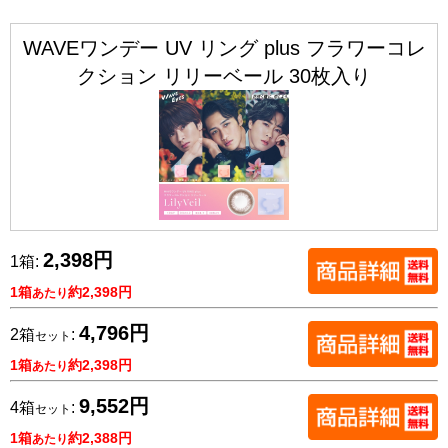
WAVEワンデー UV リング plus フラワーコレ
クション リリーベール 30枚入り
2,398円
1箱:
1箱
約2,398円
あたり
4,796円
2箱
:
セット
1箱
約2,398円
あたり
9,552円
4箱
:
セット
1箱
約2,388円
あたり