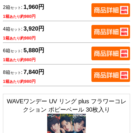
1,960円
2箱
:
セット
1箱
約980円
あたり
3,920円
4箱
:
セット
1箱
約980円
あたり
5,880円
6箱
:
セット
1箱
約980円
あたり
7,840円
8箱
:
セット
1箱
約980円
あたり
WAVEワンデー UV リング plus フラワーコレ
クション ポピーベール 30枚入り