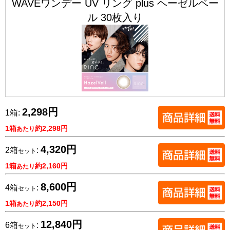
WAVEワンデー UV リング plus ヘーゼルベー
ル 30枚入り
2,298円
1箱:
1箱
約2,298円
あたり
4,320円
2箱
:
セット
1箱
約2,160円
あたり
8,600円
4箱
:
セット
1箱
約2,150円
あたり
12,840円
6箱
:
セット