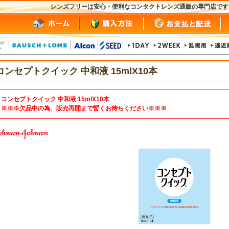
レンズフリーは安心・便利なコンタクトレンズ通販の専門店で
コンセプトクイック 中和液 15mlX10本
コンセプトクイック 中和液 15mlX10本
※※※欠品中の為、販売再開まで暫くお待ちください※※※