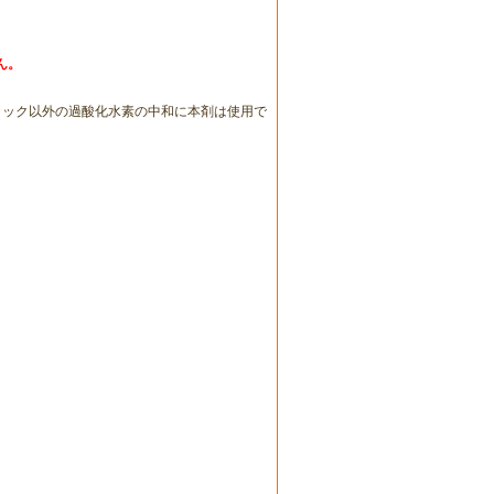
ん。
イック以外の過酸化水素の中和に本剤は使用で