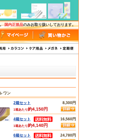
す。
国内正規品
のみお取り扱いしております。
ル ワン
2箱セット
8,300円
約4,150円
1箱あたり
4箱セット
16,560円
約4,140円
1箱あたり
6箱セット
24,780円