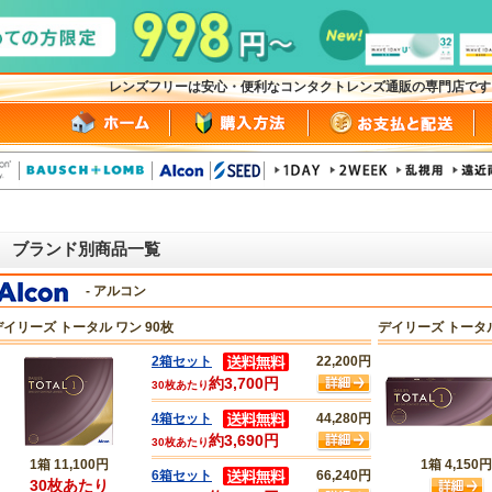
レンズフリーは安心・便利なコンタクトレンズ通販の専門店で
ブランド別商品一覧
- アルコン
デイリーズ トータル ワン 90枚
デイリーズ トータ
2箱セット
22,200円
約3,700円
30枚あたり
4箱セット
44,280円
約3,690円
30枚あたり
1箱
11,100円
1箱
4,150円
6箱セット
66,240円
30枚あたり