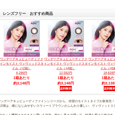
レンズフリー おすすめ商品
ワンデーアキュビューディファ
ワンデーアキュビューディファ
ワンデーアキュビ
インモイスト ヴィヴィッドスタ
インモイスト ヴィヴィッドスタ
インモイスト ヴィ
イル（×2箱）
イル（×4箱）
イル（×6
6,296円
12,592円
18,828
1箱あたり
1箱あたり
1箱あた
約3,148円
約3,148円
約3,13
ワンデーアキュビューディファインシリーズから、待望のモイストタイプが新発売！
第3弾は、瞳になじみやすいスウィートブラウンがふんわり優しい、ヴィヴィットス
UVカット機能はそのままに潤いを追加。朝から夜まで潤って、快適な着け心地です