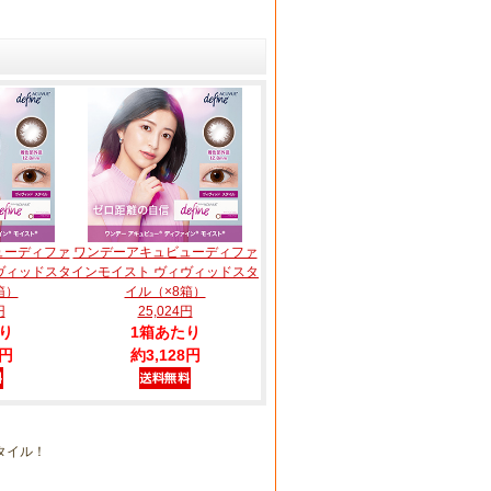
ューディファ
ワンデーアキュビューディファ
ヴィッドスタ
インモイスト ヴィヴィッドスタ
箱）
イル（×8箱）
円
25,024円
り
1箱あたり
8円
約3,128円
タイル！
。