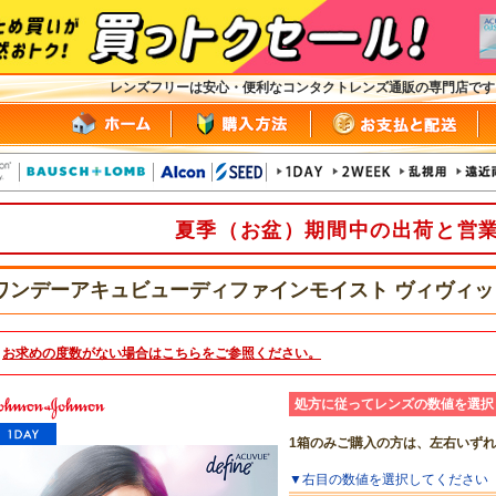
レンズフリーは安心・便利なコンタクトレンズ通販の専門店で
夏季（お盆）期間中の出荷と営
ワンデーアキュビューディファインモイスト ヴィヴィ
お求めの度数がない場合は
こちら
をご参照ください。
処方に従ってレンズの数値を選択
1箱のみご購入の方は、左右いず
▼
右目
の数値を選択してください