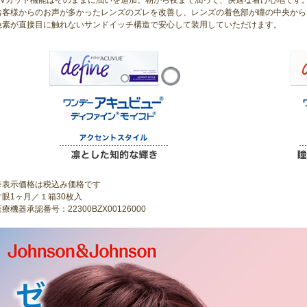
お客様からのお声が多かったレンズのズレを改善し、レンズの着色部が瞳の中央から
色素が直接目に触れないサンドイッチ構造で安心して装用していただけます。
※表示価格は税込み価格です
片眼1ヶ月／１箱30枚入
療機器承認番号：22300BZX00126000