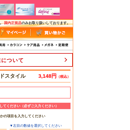
す。
国内正規品
のみお取り扱いしております。
業について
ッドスタイル
3,148円
（税込）
してください（必ずご入力ください）
れかの項目を入力してください
▼
左目
の数値を選択してください