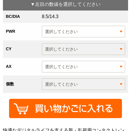
▼
左目
の数値を選択してください
BC/DIA
8.5/14.3
PWR
CY
AX
個数
快適なデジタルライフを支える新・乱視用コンタクトレン