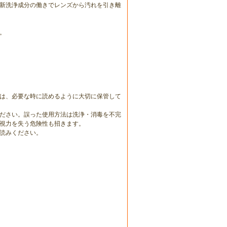
新洗浄成分の働きでレンズから汚れを引き離
。
は、必要な時に読めるように大切に保管して
ださい。誤った使用方法は洗浄・消毒を不完
視力を失う危険性も招きます。
読みください。