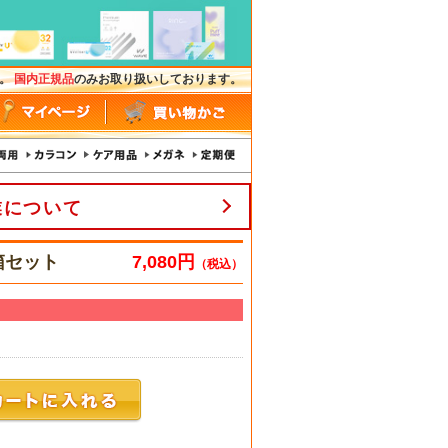
す。
国内正規品
のみお取り扱いしております。
業について
4箱セット
7,080円
（税込）