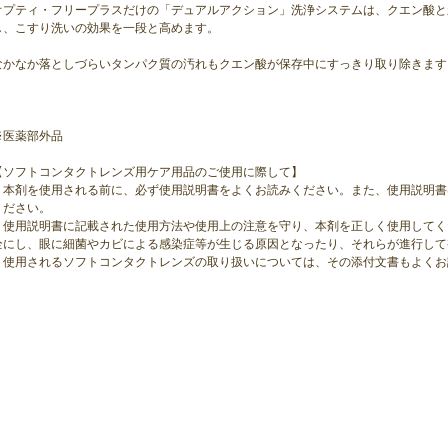
オプティ・フリープラスだけの「デュアルアクション」洗浄システムは、クエン酸と
し、こすり洗いの効果を一段と高めます。
なかなか落としづらいタンパク質の汚れもクエン酸が保存中にすっきり取り除きます
※医薬部外品
【ソフトコンタクトレンズ用ケア用品のご使用に際して】
・本剤を使用される前に、必ず使用説明書をよくお読みください。また、使用説明書
ください。
・使用説明書に記載された使用方法や使用上の注意を守り、本剤を正しく使用してく
全にし、眼に細菌やカビによる感染症等が生じる原因となったり、それらが進行して
・使用されるソフトコンタクトレンズの取り扱いについては、その添付文書もよくお