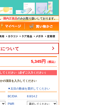
す。
国内正規品
のみお取り扱いしております。
業について
5,345円
（税込）
してください（必ずご入力ください）
れかの項目を入力してください
▼
左目
の数値を選択してください
BC/DIA
8.8/14.2
PWR