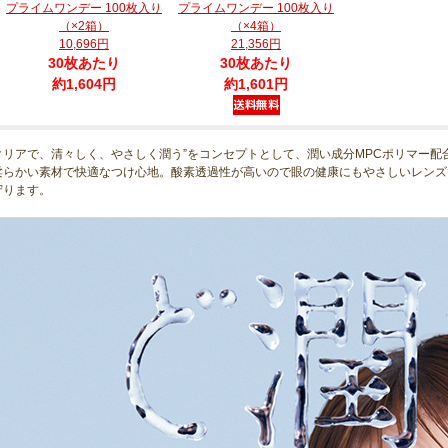
プライムワンデー 100枚入り
プライムワンデー 100枚入り
（×2箱）
（×4箱）
10,696円
21,356円
30枚あたり
30枚あたり
約1,604円
約1,601円
クリアで、清々しく、やさしく潤う”をコンセプトとして、潤い成分MPCポリマー配
柔らかい素材で快適なつけ心地。酸素透過性が高いので眼の健康にもやさしいレンズ
守ります。