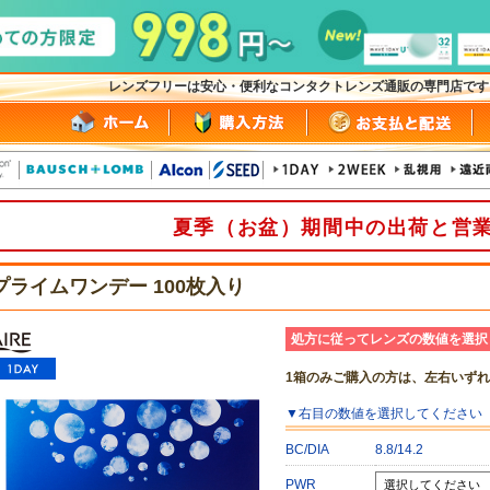
レンズフリーは安心・便利なコンタクトレンズ通販の専門店で
夏季（お盆）期間中の出荷と営
プライムワンデー 100枚入り
処方に従ってレンズの数値を選択
1箱のみご購入の方は、左右いず
▼
右目
の数値を選択してください
BC/DIA
8.8/14.2
PWR