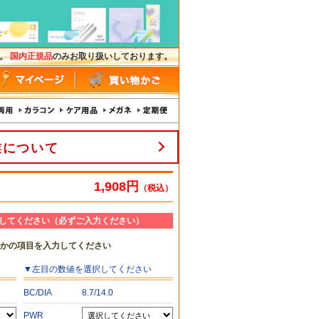
す。
国内正規品
のみお取り扱いしております。
業について
1,908円
（税込）
してください（必ずご入力ください）
れかの項目を入力してください
▼
左目
の数値を選択してください
BC/DIA
8.7/14.0
PWR