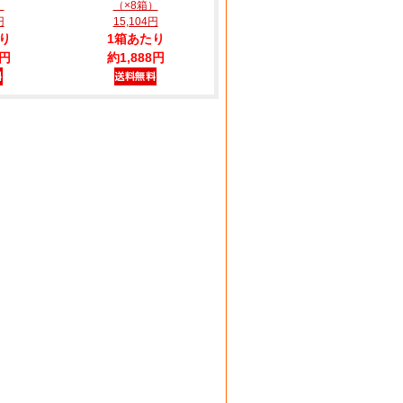
）
（×8箱）
円
15,104円
り
1箱あたり
8円
約1,888円