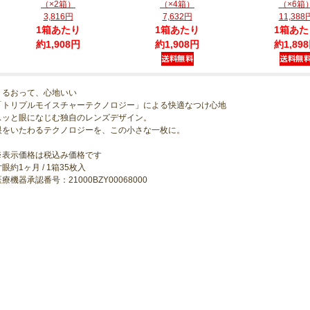
（×2箱）
（×4箱）
（×6箱
3,816円
7,632円
11,388
1箱あたり
1箱あたり
1箱あた
約1,908円
約1,908円
約1,89
うるおって、心地いい
「トリプルモイスチャーテクノロジー」による快適なつけ心地
スッと眼になじむ独自のレンズデザイン。
眼をいたわるテクノロジーを、この小さな一枚に。
※表示価格は税込み価格です
眼約1ヶ月 / 1箱35枚入
療機器承認番号：21000BZY00068000