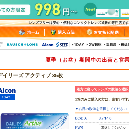
レンズフリーは安心・便利なコンタクトレンズ通販の専門店で
夏季（お盆）期間中の出荷と営
デイリーズ アクティブ 35枚
処方に従ってレンズの数値を選択
1箱のみご購入の方は、左右いず
▼
右目
の数値を選択してください
BC/DIA
8.7/14.0
PWR