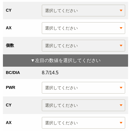
CY
AX
個数
▼
左目
の数値を選択してください
BC/DIA
8.7/14.5
PWR
CY
AX