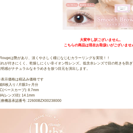
大変申し訳ございません。
こちらの商品は現在お取扱いがございませ
eRougeは艶があり、淡くやさしく瞳になじむカラーリングを実現！！
汚れが付きにくく、乾燥しにくい非イオン性レンズ。低含水レンズで目の乾きを防ぎ
透明感がナチュラルなキラめきを放つ目元を演出します。
※表示価格は税込み価格です
1箱6枚入り / 片眼3ヶ月分
C(ベースカーブ): 8.7mm
IA(レンズ径): 14.1mm
療機器承認番号: 22600BZX00238000