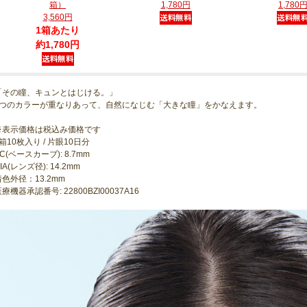
箱）
1,780円
1,780
3,560円
1箱あたり
約1,780円
「その瞳、キュンとはじける。」
3つのカラーが重なりあって、自然になじむ「大きな瞳」をかなえます。
※表示価格は税込み価格です
箱10枚入り / 片眼10日分
C(ベースカーブ): 8.7mm
IA(レンズ径): 14.2mm
着色外径：13.2mm
療機器承認番号: 22800BZI00037A16