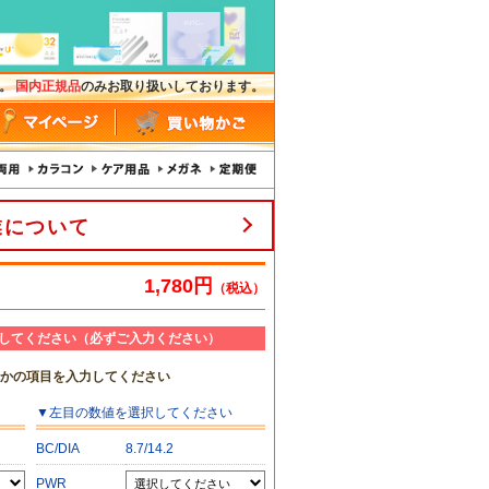
す。
国内正規品
のみお取り扱いしております。
業について
1,780円
（税込）
してください（必ずご入力ください）
れかの項目を入力してください
▼
左目
の数値を選択してください
BC/DIA
8.7/14.2
PWR