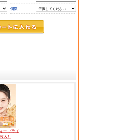
個数
ィー ブライ
0枚入り