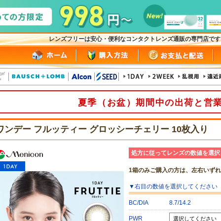
レンズフリーは安心・便利なコンタクトレンズ通販の専門店で
夏季（お盆）期間中の出荷と営
ワンデー フルッティー グロッシーチェリー 10枚入り
処方に従ってレンズの数値を選択
1箱のみご購入の方は、左右いず
▼
右目
の数値を選択してください
BC/DIA
8.7/14.2
PWR