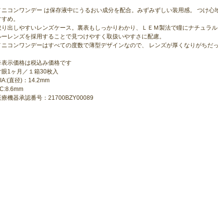
メニコンワンデー は保存液中にうるおい成分を配合。みずみずしい装用感。 つけ心
すすめ。
取り出しやすいレンズケース。裏表もしっかりわかり、ＬＥＭ製法で瞳にナチュラル
ルーレンズを採用することで見つけやすく取扱いやすさに配慮。
メニコンワンデーはすべての度数で薄型デザインなので、 レンズが厚くなりがちだ
※表示価格は税込み価格です
片眼1ヶ月／１箱30枚入
IA:(直径)：14.2mm
C:8.6mm
医療機器承認番号：21700BZY00089