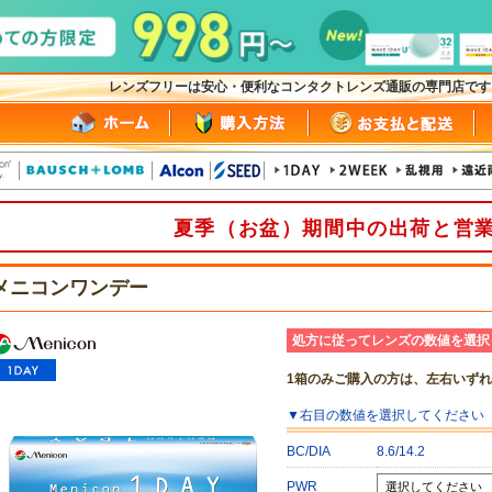
レンズフリーは安心・便利なコンタクトレンズ通販の専門店で
夏季（お盆）期間中の出荷と営
メニコンワンデー
処方に従ってレンズの数値を選択
1箱のみご購入の方は、左右いず
▼
右目
の数値を選択してください
BC/DIA
8.6/14.2
PWR