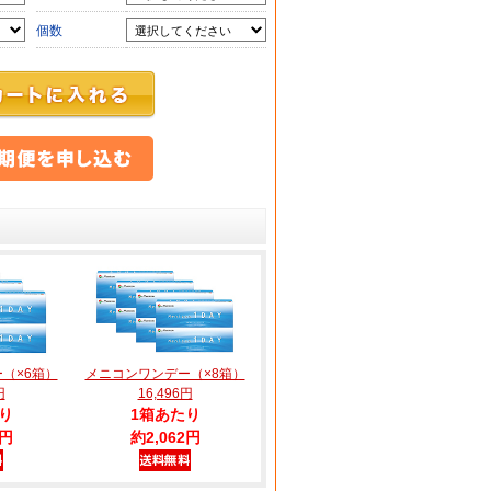
個数
（×6箱）
メニコンワンデー（×8箱）
円
16,496円
り
1箱あたり
2円
約2,062円