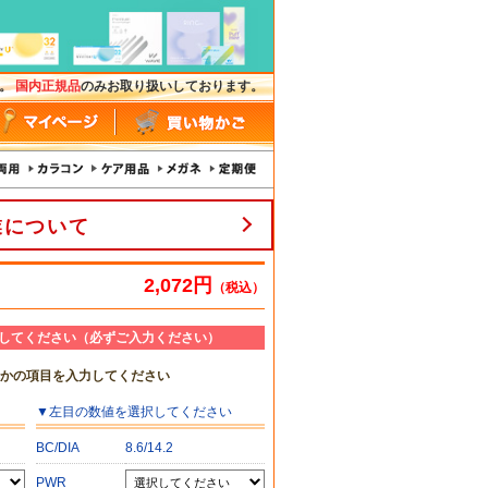
す。
国内正規品
のみお取り扱いしております。
業について
2,072円
（税込）
してください（必ずご入力ください）
れかの項目を入力してください
▼
左目
の数値を選択してください
BC/DIA
8.6/14.2
PWR