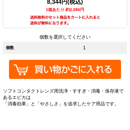
8,344円(税込)
1箱あたり 約2,086円
個数を選択してください
個数
1
ソフトコンタクトレンズ用洗浄・すすぎ・消毒・保存液で
あるエピカは
「消毒効果」と「やさしさ」を追求したケア用品です。