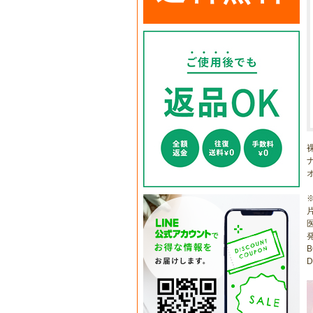
医
B
D