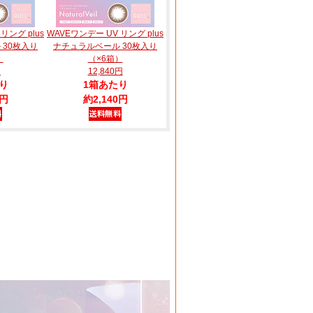
リング plus
WAVEワンデー UV リング plus
 30枚入り
ナチュラルベール 30枚入り
）
（×6箱）
円
12,840円
り
1箱あたり
0円
約2,140円