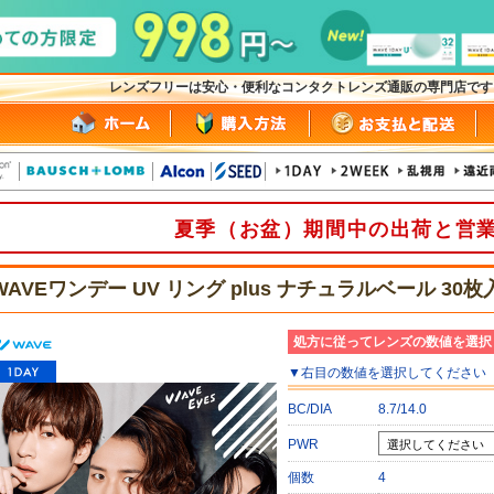
レンズフリーは安心・便利なコンタクトレンズ通販の専門店で
夏季（お盆）期間中の出荷と営
WAVEワンデー UV リング plus ナチュラルベール 30
処方に従ってレンズの数値を選択
▼
右目
の数値を選択してください
BC/DIA
8.7/14.0
PWR
個数
4