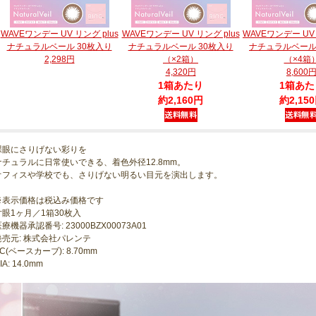
WAVEワンデー UV リング plus
WAVEワンデー UV リング plus
WAVEワンデー UV 
ナチュラルベール 30枚入り
ナチュラルベール 30枚入り
ナチュラルベール
2,298円
（×2箱）
（×4箱
4,320円
8,600
1箱あたり
1箱あた
約2,160円
約2,15
裸眼にさりげない彩りを
ナチュラルに日常使いできる、着色外径12.8mm。
オフィスや学校でも、さりげない明るい目元を演出します。
※表示価格は税込み価格です
片眼1ヶ月／1箱30枚入
療機器承認番号: 23000BZX00073A01
発売元: 株式会社パレンテ
C(ベースカーブ): 8.70mm
IA: 14.0mm