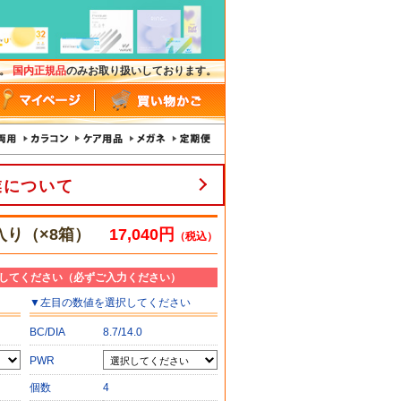
す。
国内正規品
のみお取り扱いしております。
業について
枚入り（×8箱）
17,040円
（税込）
してください（必ずご入力ください）
▼
左目
の数値を選択してください
BC/DIA
8.7/14.0
PWR
個数
4