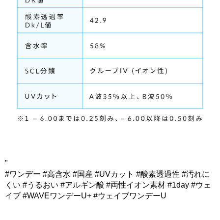
"
#ワンデー #高含水 #国産 #UVカット #酸素透過性 #汚れに
くい #うるおい #アルギン酸 #両性イオン素材 #1day #ウェ
イブ #WAVEワンデーU+ #ウェイブワンデーU