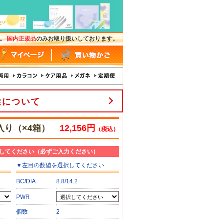
す。
国内正規品
のみお取り扱いしております。
業について
入り（×4箱）
12,156円
（税込）
してください（必ずご入力ください）
▼
左目
の数値を選択してください
BC/DIA
8.8/14.2
PWR
個数
2