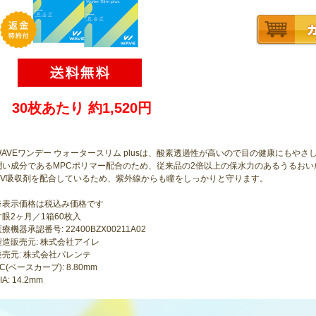
30枚あたり 約1,520円
WAVEワンデー ウォータースリム plusは、酸素透過性が高いので目の健康にもやさ
潤い成分であるMPCポリマー配合のため、従来品の2倍以上の保水力のあるうるおい
UV吸収剤を配合しているため、紫外線からも瞳をしっかりと守ります。
※表示価格は税込み価格です
片眼2ヶ月／1箱60枚入
療機器承認番号: 22400BZX00211A02
製造販売元: 株式会社アイレ
発売元: 株式会社パレンテ
C(ベースカーブ): 8.80mm
IA: 14.2mm