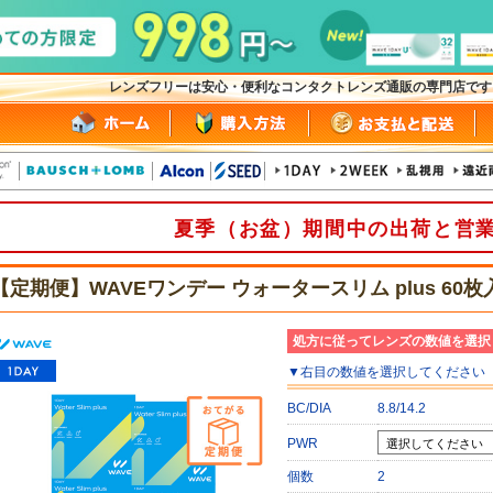
レンズフリーは安心・便利なコンタクトレンズ通販の専門店で
夏季（お盆）期間中の出荷と営
【定期便】WAVEワンデー ウォータースリム plus 60枚
処方に従ってレンズの数値を選択
▼
右目
の数値を選択してください
BC/DIA
8.8/14.2
PWR
個数
2