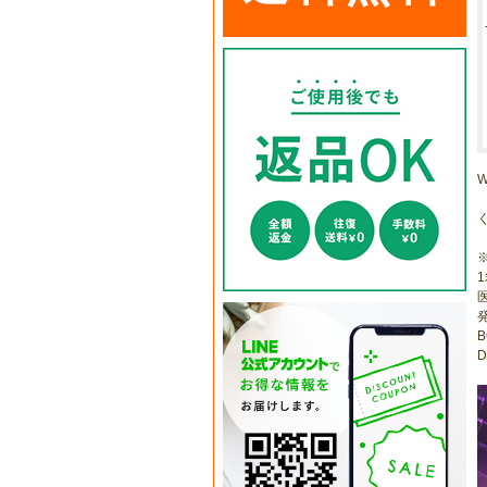
1
医
B
D