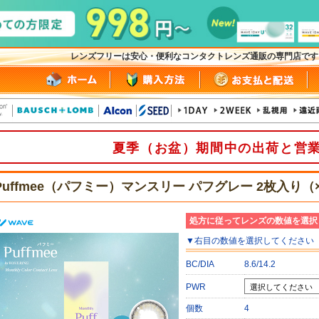
レンズフリーは安心・便利なコンタクトレンズ通販の専門店で
夏季（お盆）期間中の出荷と営
Puffmee（パフミー）マンスリー パフグレー 2枚入り（
処方に従ってレンズの数値を選択
▼
右目
の数値を選択してください
BC/DIA
8.6/14.2
PWR
個数
4