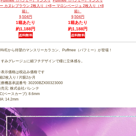
Puffmee（パフミー）マンスリ
Puffmee（パフミー）マンスリ
ー カヌレブラウン 2枚入り（×8
ー マロンベージュ 2枚入り（×8
箱）
箱）
9,504円
9,504円
1箱あたり
1箱あたり
約1,188円
約1,188円
WAVEから待望のマンスリーカラコン、Puffmee（パフミー）が登場！
くすみグレージュに細フチデザインで瞳に立体感を。
※表示価格は税込み価格です
箱2枚入り / 片眼2か月
療機器承認番号: 30200BZX00323000
発売元: 株式会社パレンテ
C(ベースカーブ): 8.6mm
IA: 14.2mm