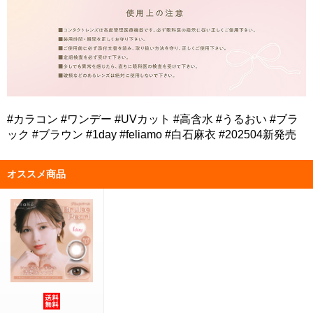
#カラコン #ワンデー #UVカット #高含水 #うるおい #ブラ
ック #ブラウン #1day #feliamo #白石麻衣 #202504新発売
オススメ商品