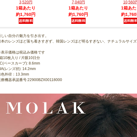
3,520円
7,040円
10,560
1箱あたり
1箱あたり
1箱あた
約1,760円
約1,760円
約1,76
新しい自分の魅力を引き出す。
日本のレンズほど落ち着きすぎず、韓国レンズほど明るすぎない、ナチュラルサイズ
※表示価格は税込み価格です
箱10枚入り / 片眼10日分
C(ベースカーブ): 8.6mm
IA(レンズ径): 14.2mm
着色外径：13.3mm
療機器承認番号:22900BZX00118000