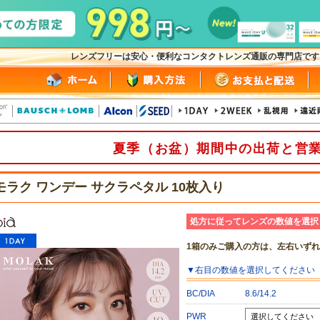
レンズフリーは安心・便利なコンタクトレンズ通販の専門店で
夏季（お盆）期間中の出荷と営
モラク ワンデー サクラペタル 10枚入り
処方に従ってレンズの数値を選択
1箱のみご購入の方は、左右いず
▼
右目
の数値を選択してください
BC/DIA
8.6/14.2
PWR