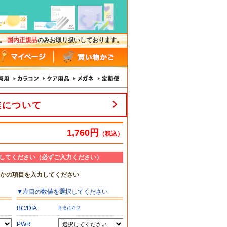
す。
国内正規品
のみお取り扱いしております。
業について
1,760円
（税込）
してください（必ずご入力ください）
れかの項目を入力してください
▼
左目
の数値を選択してください
BC/DIA
8.6/14.2
PWR