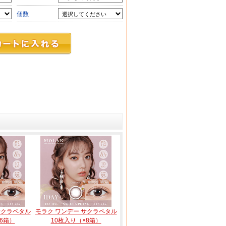
個数
サクラペタル
モラク ワンデー サクラペタル
6箱）
10枚入り（×8箱）