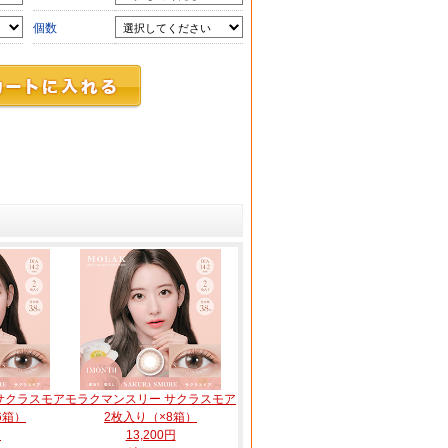
個数
サクラスモア
モラクマンスリー サクラスモア
6箱）
2枚入り（×8箱）
円
13,200円