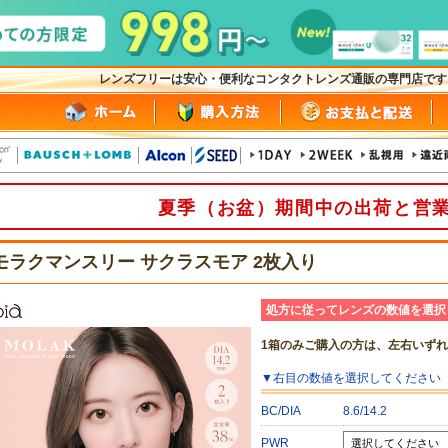
レンズフリーは安心・便利なコンタクトレンズ通販の専門店で
夏季（お盆）期間中の出荷と営
モラクマンスリー サクラスモア 2枚入り
処方に従ってレンズの数値を選択
1箱のみご購入の方は、左右いず
▼
右目
の数値を選択してください
BC/DIA
8.6/14.2
PWR