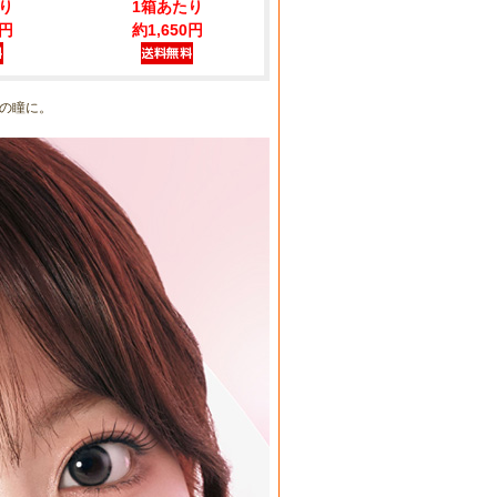
り
1箱あたり
0円
約1,650円
の瞳に。