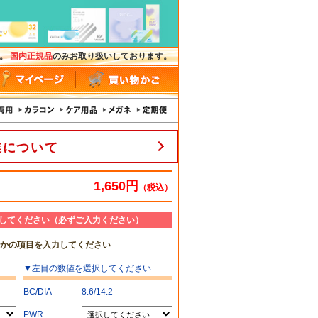
す。
国内正規品
のみお取り扱いしております。
業について
1,650円
（税込）
してください（必ずご入力ください）
れかの項目を入力してください
▼
左目
の数値を選択してください
BC/DIA
8.6/14.2
PWR