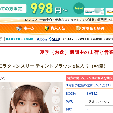
レンズフリーは安心・便利なコンタクトレンズ通販の専門店で
夏季（お盆）期間中の出荷と営
モラクマンスリー ティントブラウン 2枚入り（×4箱）
処方に従ってレンズの数値を選択
▼
右目
の数値を選択してください
BC/DIA
8.6/14.2
PWR
個数
2