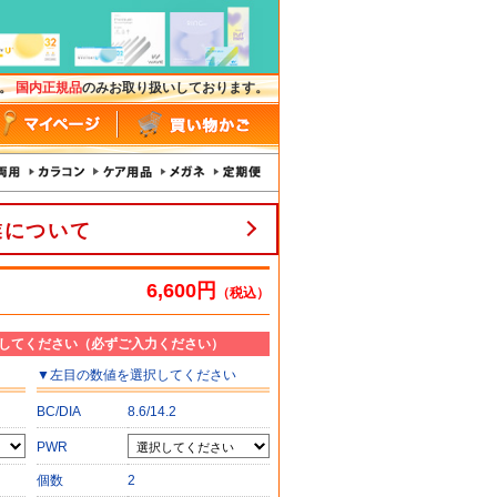
す。
国内正規品
のみお取り扱いしております。
業について
6,600円
（税込）
してください（必ずご入力ください）
▼
左目
の数値を選択してください
BC/DIA
8.6/14.2
PWR
個数
2