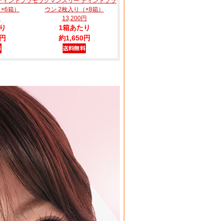
ティントブラ
モラクマンスリー ティントブラ
×6箱）
ウン 2枚入り（×8箱）
円
13,200円
り
1箱あたり
0円
約1,650円