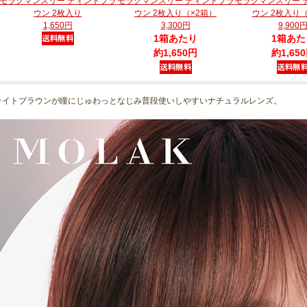
モラクマンスリー ティントブラ
モラクマンスリー ティントブラ
モラクマンスリー 
ウン 2枚入り
ウン 2枚入り（×2箱）
ウン 2枚入り（
1,650円
3,300円
9,900
1箱あたり
1箱あた
約1,650円
約1,65
ライトブラウンが瞳にじゅわっとなじみ普段使いしやすいナチュラルレンズ。