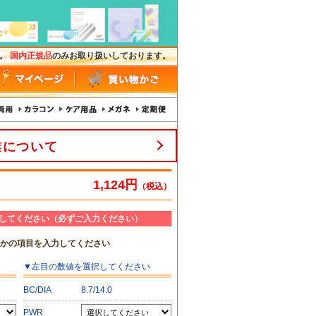
す。
国内正規品
のみお取り扱いしております。
業について
1,124円
（税込）
してください（必ずご入力ください）
れかの項目を入力してください
▼
左目
の数値を選択してください
BC/DIA
8.7/14.0
PWR