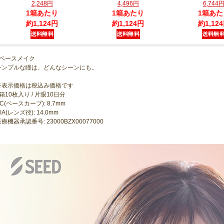
2,248円
4,496円
6,744
1箱あたり
1箱あたり
1箱あた
約1,124円
約1,124円
約1,12
●ベースメイク
シンプルな瞳は、どんなシーンにも。
※表示価格は税込み価格です
箱10枚入り / 片眼10日分
C(ベースカーブ): 8.7mm
IA(レンズ径): 14.0mm
療機器承認番号: 23000BZX00077000