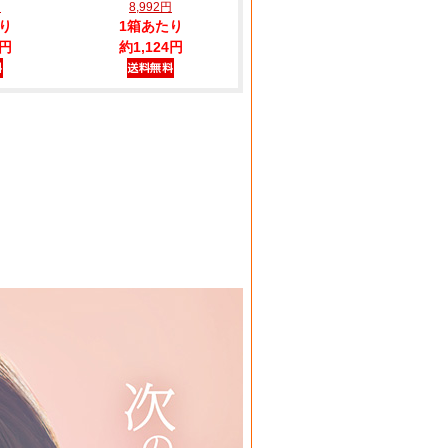
円
8,992円
り
1箱あたり
4円
約1,124円