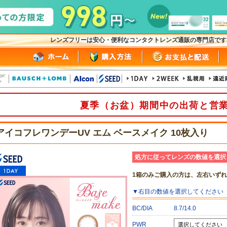
レンズフリーは安心・便利なコンタクトレンズ通販の専門店で
夏季（お盆）期間中の出荷と営
アイコフレワンデーUV エム ベースメイク 10枚入り
処方に従ってレンズの数値を選択
1箱のみご購入の方は、左右いず
▼
右目
の数値を選択してください
BC/DIA
8.7/14.0
PWR