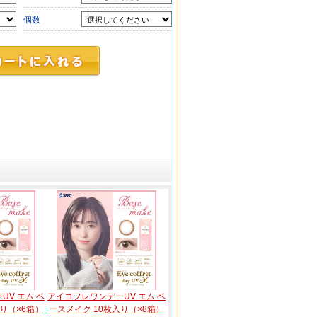
個数
UV エム ベ
アイコフレワンデーUV エム ベ
り（×6箱）
ースメイク 10枚入り（×8箱）