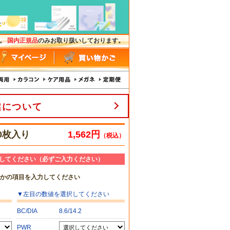
す。
国内正規品
のみお取り扱いしております。
業について
0枚入り
1,562円
（税込）
してください（必ずご入力ください）
れかの項目を入力してください
▼
左目
の数値を選択してください
BC/DIA
8.6/14.2
PWR