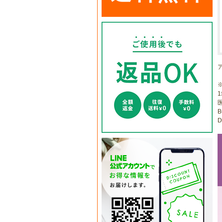
1
医
B
D