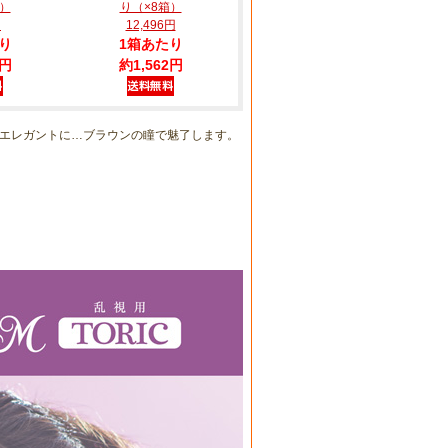
箱）
り（×8箱）
円
12,496円
り
1箱あたり
2円
約1,562円
エレガントに…ブラウンの瞳で魅了します。