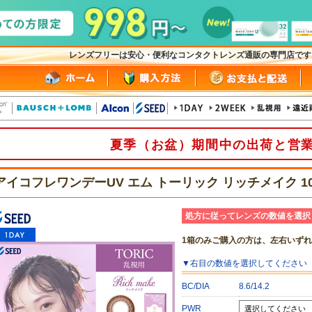
レンズフリーは安心・便利なコンタクトレンズ通販の専門店で
夏季（お盆）期間中の出荷と営
アイコフレワンデーUV エム トーリック リッチメイク 1
処方に従ってレンズの数値を選択
1箱のみご購入の方は、左右いず
▼
右目
の数値を選択してください
BC/DIA
8.6/14.2
PWR