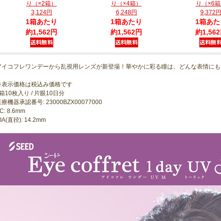
り（×2箱）
り（×4箱）
り（×6
3,124円
6,248円
9,372
1箱あたり
1箱あたり
1箱あた
約1,562円
約1,562円
約1,56
アイコフレワンデーから乱視用レンズが新登場！華やかに彩る瞳は、どんな表情にも
※表示価格は税込み価格です
箱10枚入り / 片眼10日分
療機器承認番号: 23000BZX00077000
C: 8.6mm
IA(直径): 14.2mm