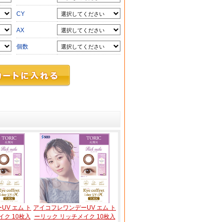
CY
AX
個数
UV エム ト
アイコフレワンデーUV エム ト
ク 10枚入
ーリック リッチメイク 10枚入