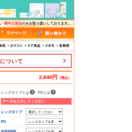
す。
国内正規品
のみお取り扱いしております。
について
2,640円
（税込）
レンズタイプとは
PDとは
データを入力してください
レンズタイプ
PD
右目PWR