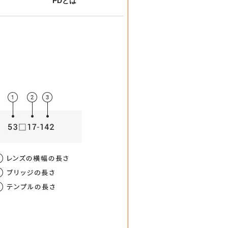
PDとは
薄型非球面レンズ
屈折率
均値
00
1.56
-3.00）
女性 / 62mm