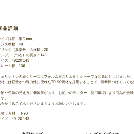
商品詳細
サイズ詳細（単位mm）
レンズ横幅：49
ブリッジ（鼻部分）の横幅：20
テンプル（つる）の長さ：143
イズ：49□20 143
フレーム幅：136
ウェリントンの新シリーズはフォルムをスリム化しシャープな印象に仕上げました。
素材には軽量かつ弾力性に優れたTR-90素材を採用することで、長時間つけていて
※柄や色味の見え方に個体差があり、お使いのモニター、使用環境により商品の色味
ます。
あらかじめご了承くださいますようお願いいたします。
素材：素材：TR90
イズ：49□20 143