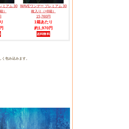
レミアム 30
WAVEワンデー プレミアム 30
6箱）
枚入り（×8箱）
円
15,760円
り
1箱あたり
0円
約1,970円
しく包み込みます。