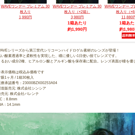
WAVEワンデー プレミアム 30
WAVEワンデー プレミアム 30
WAVEワンデー プ
枚入り
枚入り（×2箱）
枚入り（×
1,990円
3,980円
11,880
1箱あたり
1箱あた
約1,990円
約1,98
WAVEシリーズから第三世代シリコーンハイドロゲル素材のレンズが登場！
高い酸素透過率と柔軟性を実現した、瞳に優しい1日使い捨てレンズです。
うるおい成分2種、ヒアルロン酸とアルギン酸を保存液に配合。レンズ表面が瞳を優
※表示価格は税込み価格です
眼1ヶ月 / 1箱30枚入
療承認番号：23000BZX00253A04
製造販売元: 株式会社シンシア
発売元: 株式会社パレンテ
C：8.8mm
IA：14.1mm