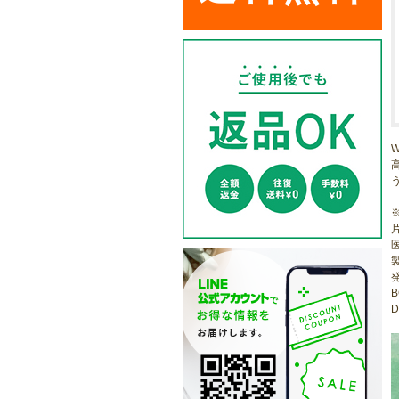
片
医
B
D