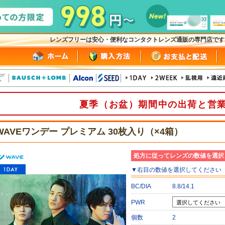
レンズフリーは安心・便利なコンタクトレンズ通販の専門店で
夏季（お盆）期間中の出荷と営
WAVEワンデー プレミアム 30枚入り（×4箱）
処方に従ってレンズの数値を選択
▼
右目
の数値を選択してください
BC/DIA
8.8/14.1
PWR
個数
2