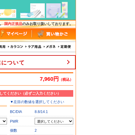
す。
国内正規品
のみお取り扱いしております。
業について
7,960円
（税込）
してください（必ずご入力ください）
▼
左目
の数値を選択してください
BC/DIA
8.8/14.1
PWR
個数
2