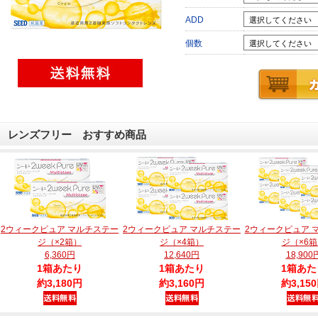
ADD
個数
レンズフリー おすすめ商品
2ウィークピュア マルチステー
2ウィークピュア マルチステー
2ウィークピュア 
ジ（×2箱）
ジ（×4箱）
ジ（×6
6,360円
12,640円
18,900
1箱あたり
1箱あたり
1箱あた
約3,180円
約3,160円
約3,15