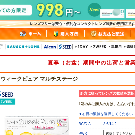
レンズフリーは安心・便利なコンタクトレンズ通販の専門店で
夏季（お盆）期間中の出荷と営
2ウィークピュア マルチステージ
処方に従ってレンズの数値を選択
1箱のみご購入の方は、左右いず
▼
右目
の数値を選択してください
BC/DIA
8.6/14.2
PWR