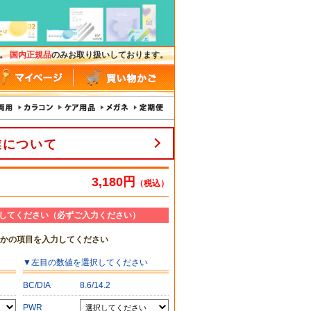
す。
国内正規品
のみお取り扱いしております。
業について
3,180円
（税込）
してください（必ずご入力ください）
れかの項目を入力してください
▼
左目
の数値を選択してください
BC/DIA
8.6/14.2
PWR