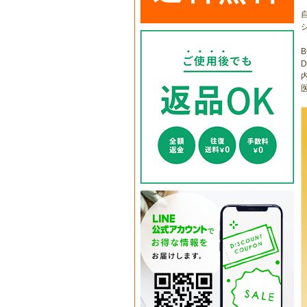
B
D
医