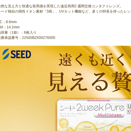
自然な見え方と快適な装用感を実現した遠近両用2 週間交換コンタクトレンズ。
シード独自の両性イオン素材「SIB」、UVカット機能など、多くの特長を持ったレ
C：8.6mm
IA：14.2mm
内容量（1箱）：6枚入り
療承認番号：22500BZX00276000