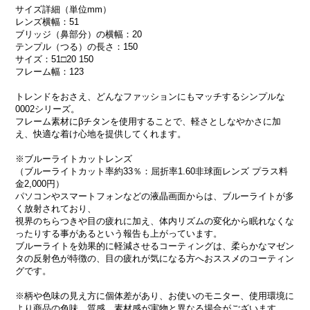
サイズ詳細（単位mm）
レンズ横幅：51
ブリッジ（鼻部分）の横幅：20
テンプル（つる）の長さ：150
サイズ：51□20 150
フレーム幅：123
トレンドをおさえ、どんなファッションにもマッチするシンプルな
0002シリーズ。
フレーム素材にβチタンを使用することで、軽さとしなやかさに加
え、快適な着け心地を提供してくれます。
※ブルーライトカットレンズ
（ブルーライトカット率約33％：屈折率1.60非球面レンズ プラス料
金2,000円）
パソコンやスマートフォンなどの液晶画面からは、ブルーライトが多
く放射されており、
視界のちらつきや目の疲れに加え、体内リズムの変化から眠れなくな
ったりする事があるという報告も上がっています。
ブルーライトを効果的に軽減させるコーティングは、柔らかなマゼン
タの反射色が特徴の、目の疲れが気になる方へおススメのコーティン
グです。
※柄や色味の見え方に個体差があり、お使いのモニター、使用環境に
より商品の色味、質感、素材感が実物と異なる場合がございます。