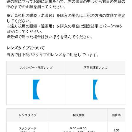
鏡の前に立ってお顔に定規を当て、左の黒目の中心から右目の黒目の
中心までの距離を測ってください。
※近見視用の眼鏡（老眼鏡）を購入の場合は上記の方法の数値で測定
してください。
※遠方視用の眼鏡（通常用）を購入の場合は測定結果に+2～3mmを
目安にしてください。
※数値で迷った場合は狭いほうを選んでください。
レンズタイプについて
当店では下記の2タイプのレンズをご用意しています。
スタンダード球面レンズ
薄型非球面レンズ
レンズタイプ
取扱度数
屈折率
スタンダード
0.00～-6.00
1.56