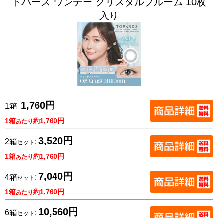
トパーズ ワンデー クリスタルブルーム 10枚
入り
1,760円
1箱:
1箱
約1,760円
あたり
3,520円
2箱
:
セット
1箱
約1,760円
あたり
7,040円
4箱
:
セット
1箱
約1,760円
あたり
10,560円
6箱
:
セット