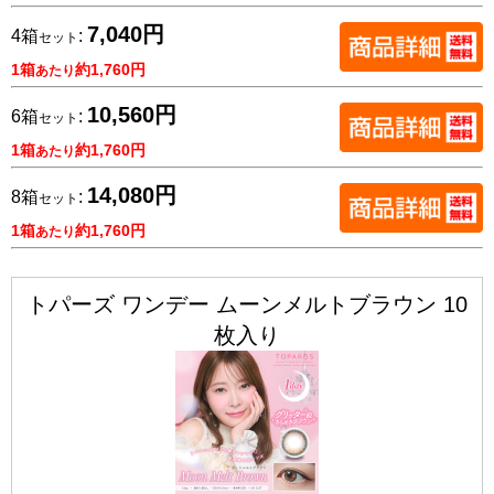
7,040円
4箱
:
セット
1箱
約1,760円
あたり
10,560円
6箱
:
セット
1箱
約1,760円
あたり
14,080円
8箱
:
セット
1箱
約1,760円
あたり
トパーズ ワンデー ムーンメルトブラウン 10
枚入り